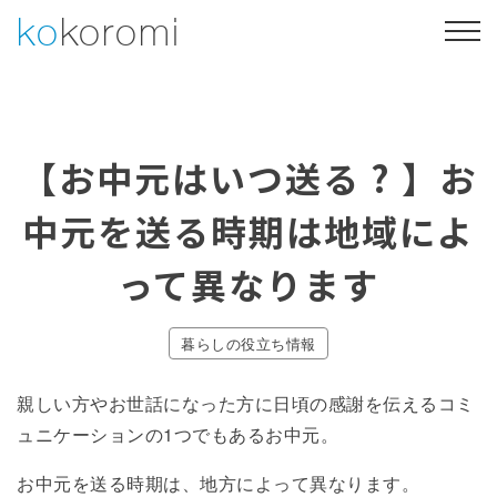
Skip
ko
koromi
to
content
Web制作
Webマーケティング
【お中元はいつ送る ? 】お
制作事例
会社概要
中元を送る時期は地域によ
053-469-4730
って異なります
お問い合わせ・ご相談
暮らしの役立ち情報
親しい方やお世話になった方に日頃の感謝を伝えるコミ
ュニケーションの1つでもあるお中元。
お中元を送る時期は、地方によって異なります。