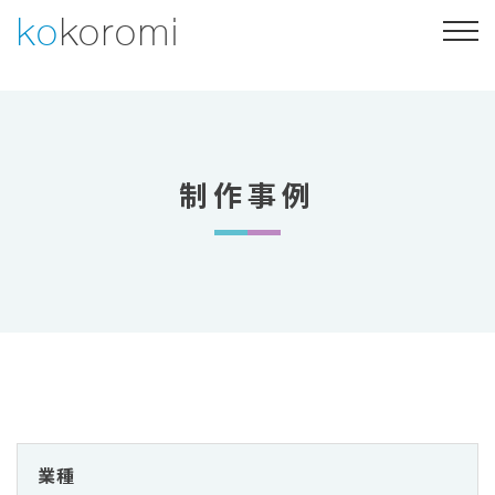
Skip
ko
koromi
to
content
Web制作
Webマーケティング
制作事例
会社概要
制作事例
053-469-4730
お問い合わせ・ご相談
業種