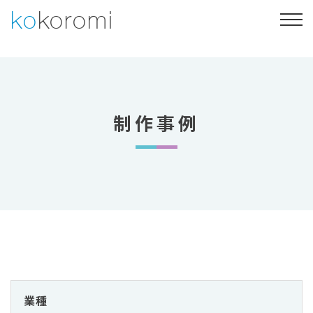
Skip
ko
koromi
to
content
Web制作
Webマーケティング
制作事例
会社概要
制作事例
053-469-4730
お問い合わせ・ご相談
業種