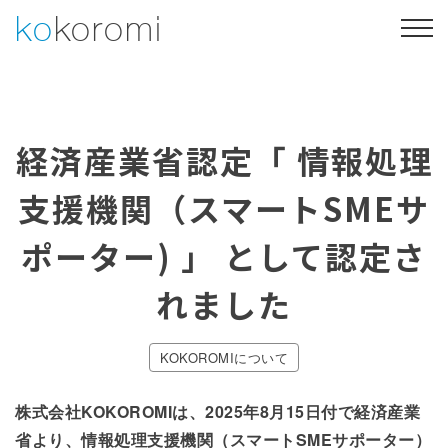
Skip
ko
koromi
to
content
Web制作
Webマーケティング
経済産業省認定「 情報処理
制作事例
会社概要
支援機関（スマートSMEサ
053-469-4730
ポーター) 」 として認定さ
お問い合わせ・ご相談
れました
KOKOROMIについて
株式会社KOKOROMIは、2025年8月15日付で経済産業
省より、情報処理支援機関（スマートSMEサポーター）