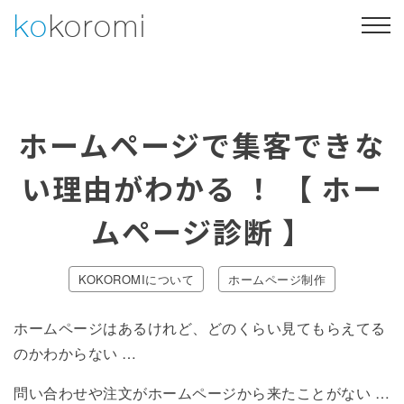
Skip
ko
koromi
to
content
Web制作
Webマーケティング
ホームページで集客できな
制作事例
会社概要
い理由がわかる ！ 【 ホー
053-469-4730
ムページ診断 】
お問い合わせ・ご相談
KOKOROMIについて
ホームページ制作
ホームページはあるけれど、どのくらい見てもらえてる
のかわからない …
問い合わせや注文がホームページから来たことがない …