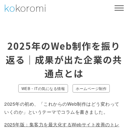
Skip
ko
koromi
to
content
Web制作
Webマーケティング
2025年のWeb制作を振り
制作事例
会社概要
返る｜成果が出た企業の共
053-469-4730
通点とは
お問い合わせ・ご相談
WEB・ITの気になる情報
ホームページ制作
2025年の初め、「これからのWeb制作はどう変わって
いくのか」というテーマでコラムを書きました。
2025年版：集客力を最大化するWebサイト改善のトレ