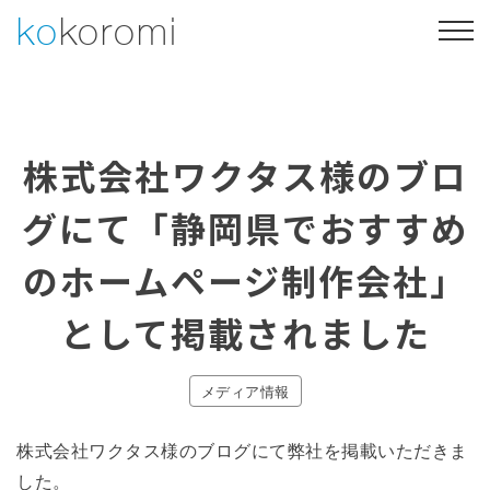
Skip
ko
koromi
to
content
Web制作
Webマーケティング
株式会社ワクタス様のブロ
制作事例
会社概要
グにて「静岡県でおすすめ
053-469-4730
のホームページ制作会社」
お問い合わせ・ご相談
として掲載されました
メディア情報
株式会社ワクタス様のブログにて弊社を掲載いただきま
した。